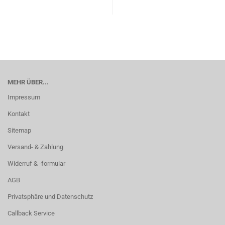
MEHR ÜBER...
Impressum
Kontakt
Sitemap
Versand- & Zahlung
Widerruf & -formular
AGB
Privatsphäre und Datenschutz
Callback Service