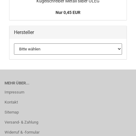
Kugelschreiber Metall silber OLEG
Nur 0,45 EUR
Hersteller
MEHR ÜBER...
Impressum
Kontakt
Sitemap
Versand- & Zahlung
Widerruf & -formular