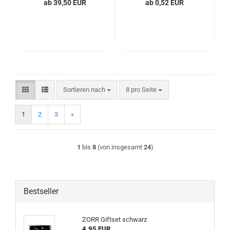
ab 39,50 EUR
ab 0,52 EUR
Sortieren nach
pro Seite
Sortieren nach
8 pro Seite
1
2
3
»
1
bis
8
(von insgesamt
24
)
Bestseller
ZORR Giftset schwarz
4,95 EUR