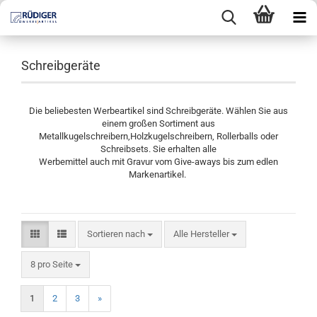
Schreibgeräte
Die beliebesten Werbeartikel sind Schreibgeräte. Wählen Sie aus
einem großen Sortiment aus
Metallkugelschreibern,Holzkugelschreibern, Rollerballs oder
Schreibsets. Sie erhalten alle
Werbemittel auch mit Gravur vom Give-aways bis zum edlen
Markenartikel.
Sortieren nach
Sortieren nach
Alle Hersteller
pro Seite
8 pro Seite
1
2
3
»